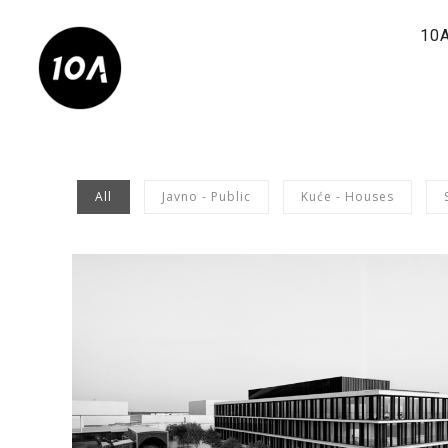
10
All
Javno - Public
Kuće - Houses