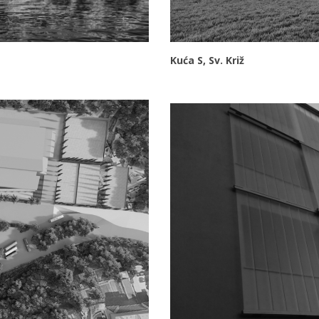
Kuća S, Sv. Križ