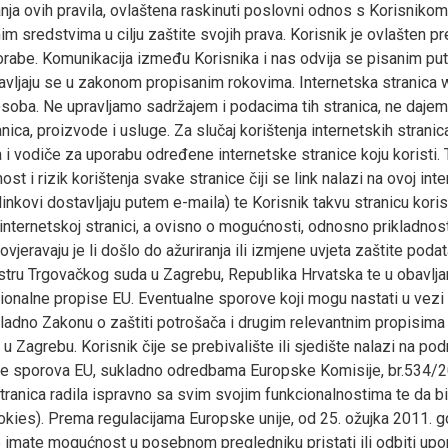
nja ovih pravila, ovlaštena raskinuti poslovni odnos s Korisnikom, 
m sredstvima u cilju zaštite svojih prava. Korisnik je ovlašten pre
porabe. Komunikacija između Korisnika i nas odvija se pisanim put
 dostavljaju se u zakonom propisanim rokovima. Internetska strani
h osoba. Ne upravljamo sadržajem i podacima tih stranica, ne daje
anica, proizvode i usluge. Za slučaj korištenja internetskih stran
ja i vodiče za uporabu određene internetske stranice koju koristi
t i rizik korištenja svake stranice čiji se link nalazi na ovoj inte
linkovi dostavljaju putem e-maila) te Korisnik takvu stranicu koris
j internetskoj stranici, a ovisno o mogućnosti, odnosno prikladnost
jeravaju je li došlo do ažuriranja ili izmjene uvjeta zaštite pod
tru Trgovačkog suda u Zagrebu, Republika Hrvatska te u obavljanju
onalne propise EU. Eventualne sporove koji mogu nastati u vezi 
sukladno Zakonu o zaštiti potrošača i drugim relevantnim propisi
u Zagrebu. Korisnik čije se prebivalište ili sjedište nalazi na p
anje sporova EU, sukladno odredbama Europske Komisije, br.534/
anica radila ispravno sa svim svojim funkcionalnostima te da bi m
okies). Prema regulacijama Europske unije, od 25. ožujka 2011. g
e imate mogućnost u posebnom pregledniku pristati ili odbiti upo