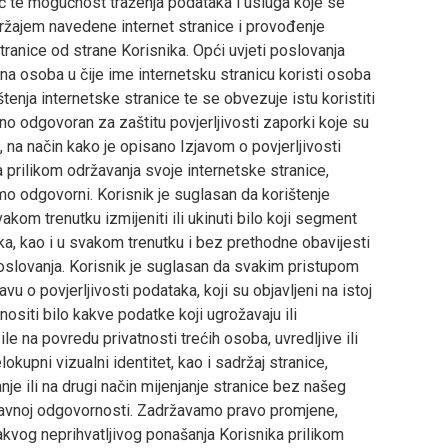
ač te mogućnost traženja podataka i usluga koje se
držajem navedene internet stranice i provođenje
tranice od strane Korisnika. Opći uvjeti poslovanja
vna osoba u čije ime internetsku stranicu koristi osoba
tenja internetske stranice te se obvezuje istu koristiti
bno odgovoran za zaštitu povjerljivosti zaporki koje su
 na način kako je opisano Izjavom o povjerljivosti
a prilikom održavanja svoje internetske stranice,
mo odgovorni. Korisnik je suglasan da korištenje
om trenutku izmijeniti ili ukinuti bilo koji segment
taka, kao i u svakom trenutku i bez prethodne obavijesti
 poslovanja. Korisnik je suglasan da svakim pristupom
vu o povjerljivosti podataka, koji su objavljeni na istoj
enositi bilo kakve podatke koji ugrožavaju ili
e na povredu privatnosti trećih osoba, uvredljive ili
lokupni vizualni identitet, kao i sadržaj stranice,
anje ili na drugi način mijenjanje stranice bez našeg
opravnoj odgovornosti. Zadržavamo pravo promjene,
kakvog neprihvatljivog ponašanja Korisnika prilikom