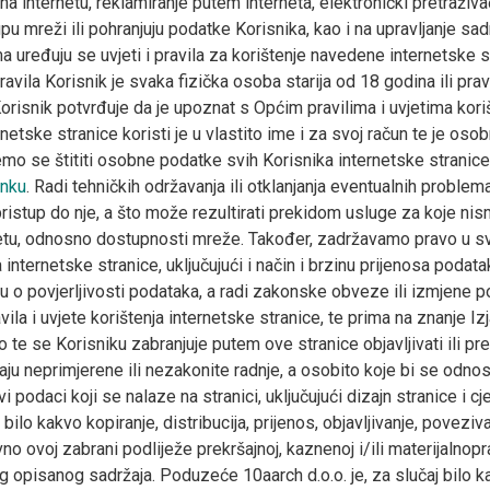
 internetu, reklamiranje putem interneta, elektronički pretraživ
 mreži ili pohranjuju podatke Korisnika, kao i na upravljanje sa
ma uređuju se uvjeti i pravila za korištenje navedene internetske s
avila Korisnik je svaka fizička osoba starija od 18 godina ili pra
orisnik potvrđuje da je upoznat s Općim pravilima i uvjetima koriš
netske stranice koristi je u vlastito ime i za svoj račun te je oso
mo se štititi osobne podatke svih Korisnika internetske stranice,
inku
. Radi tehničkih održavanja ili otklanjanja eventualnih problem
ristup do nje, a što može rezultirati prekidom usluge za koje nis
etu, odnosno dostupnosti mreže. Također, zadržavamo pravo u svak
 internetske stranice, uključujući i način i brzinu prijenosa poda
javu o povjerljivosti podataka, a radi zakonske obveze ili izmjene
ila i uvjete korištenja internetske stranice, te prima na znanje Izja
vo te se Korisniku zabranjuje putem ove stranice objavljivati ili pr
 neprimjerene ili nezakonite radnje, a osobito koje bi se odnosil
i podaci koji se nalaze na stranici, uključujući dizajn stranice i cje
 bilo kakvo kopiranje, distribucija, prijenos, objavljivanje, poveziv
no ovoj zabrani podliježe prekršajnoj, kaznenoj i/ili materijaln
vog opisanog sadržaja. Poduzeće 10aarch d.o.o. je, za slučaj bilo 