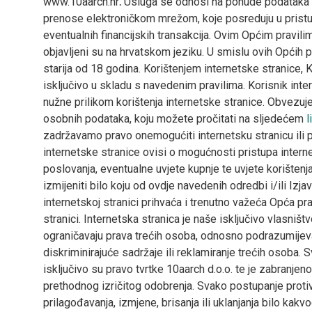
www.10aarch.hr
.
Usluga se odnosi na ponude podataka na
prenose elektroničkom mrežom, koje posreduju u pristupu
eventualnih financijskih transakcija. Ovim Općim pravili
objavljeni su na hrvatskom jeziku. U smislu ovih Općih pr
starija od 18 godina. Korištenjem internetske stranice, K
isključivo u skladu s navedenim pravilima. Korisnik inter
nužne prilikom korištenja internetske stranice. Obvezuje
osobnih podataka, koju možete pročitati na sljedećem
l
zadržavamo pravo onemogućiti internetsku stranicu ili p
internetske stranice ovisi o mogućnosti pristupa intern
poslovanja, eventualne uvjete kupnje te uvjete korištenja
izmijeniti bilo koju od ovdje navedenih odredbi i/ili Iz
internetskoj stranici prihvaća i trenutno važeća Opća prav
stranici. Internetska stranica je naše isključivo vlasništ
ograničavaju prava trećih osoba, odnosno podrazumijevaju
diskriminirajuće sadržaje ili reklamiranje trećih osoba. Sv
isključivo su pravo tvrtke 10aarch d.o.o. te je zabranjeno
prethodnog izričitog odobrenja. Svako postupanje protiv
prilagođavanja, izmjene, brisanja ili uklanjanja bilo kak