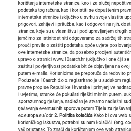
korištenja internetske stranice, kao i za slučaj nepoštiva
podataka tog računa, kao i koristiti se dopuštenim pravni
internetske stranice isključivo u svrhu svoje vlastite u
prigovori, zahtjevi i pritužbe, kao i odgovori na njih,
stranica, koje su u vlasništvu i pod upravljanjem drugi
jamčimo za istinitost niti odgovaramo za sadržaj tih str
prouči pravila o zaštiti podataka, opće uvjete poslovan
ove internetske stranice, da posebno procijeni autentičnos
upravo o stranici www.10aarch.hr (uključivo i one čiji se 
zaštitu i povjerljivost podataka bit će objavljena na ovo
putem e-maila. Korisnicima se preporuča da redovito prov
Poduzeće 10aarch d.o.o. registrirano je u sudskom regis
pravne propise Republike Hrvatske i primjenjive nadnaci
i uvjetima, stranke će pokušati riješiti mirnim putem, 
sporazumnog rješenja, nadležan je stvarno nadležni sud 
rješavanja eventualnih sporova putem Tijela za rješav
ec.europa.eu/odr.
2. Politika kolačića
Kako bi ova web str
korisničkog iskustva, potrebni su nam kolačići (eng. co
vaš pristanak. To znači da korištenjem ove web stranic