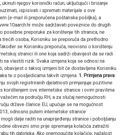
ukinuti njegov korisnički račun, uključujući i brisanje
uzimati, ispisivati i spremati materijale s ove
em (e-mail ili preporučena poštanska pošiljka), a
ca www.10aarch.hr može sadržavati poveznice do drugih
mo posebne preporuke za korištenje tih stranica, ne
ica trećih osoba, Korisniku se preporuča da prethodno
. Također se Korisniku preporuča, neovisno o korištenju
rnetskoj stranici ili one koja sadrži obavijest da se radi
ti na vlastiti rizik. Svaka izmjena koja se odnosi na
i, obavijest o takvoj izmjeni bit će dostavljena Korisniku
ataka te o posljedicama takvih izmjena.
1. Primjena prava
 svojih registriranih djelatnosti primjenjuje pozitivne
s korištenjem ove internetske stranice i ovim pravilima
ma važećim na području RH, a za slučaj nemogućnosti
odručju države članice EU, upućuje se na mogućnost
2013, odnosno putem internetske stranice
ogli dalje raditi na unaprijeđenju stranice i poboljšanju
odine obvezni smo prije spremanja kolačića zatražiti
rabu tih datoteka. Ako onemogućite kolačiće, nažalost