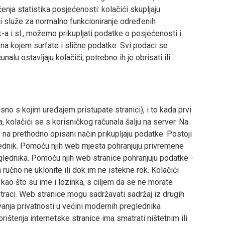
nja statistika posjećenosti: kolačići skupljaju
ći služe za normalno funkcioniranje određenih
a i sl., možemo prikupljati podatke o posjećenosti i
 na kojem surfate i slične podatke. Svi podaci se
lu ostavljaju kolačići, potrebno ih je obrisati ili
o s kojim uređajem pristupate stranici), i to kada prvi
 kolačići se s korisničkog računala šalju na server. Na
 na prethodno opisani način prikupljaju podatke. Postoji
glednik. Pomoću njih web mjesta pohranjuju privremene
eglednika. Pomoću njih web stranice pohranjuju podatke -
ručno ne uklonite ili dok im ne istekne rok. Kolačići
kao što su ime i lozinka, s ciljem da se ne morate
 traci. Web stranice mogu sadržavati sadržaj iz drugih
anja privatnosti u većini modernih preglednika
orištenja internetske stranice ima smatrati ništetnim ili