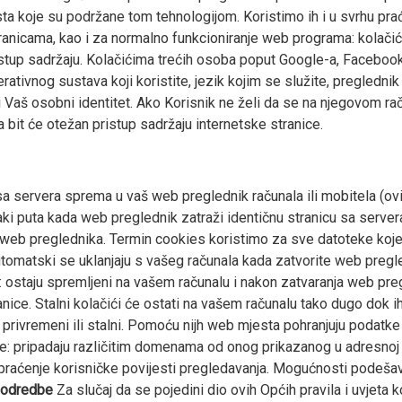
a koje su podržane tom tehnologijom. Koristimo ih i u svrhu praće
tranicama, kao i za normalno funkcioniranje web programa: kolači
tup sadržaju. Kolačićima trećih osoba poput Google-a, Facebook-
ativnog sustava koji koristite, jezik kojim se služite, preglednik
Vaš osobni identitet. Ako Korisnik ne želi da se na njegovom računa
ća bit će otežan pristup sadržaju internetske stranice.
 servera sprema u vaš web preglednik računala ili mobitela (ovisn
ki puta kada web preglednik zatraži identičnu stranicu sa servera,
ja web preglednika. Termin cookies koristimo za sve datoteke koje
 automatski se uklanjaju s vašeg računala kada zatvorite web pre
ći: ostaju spremljeni na vašem računalu i nakon zatvaranja web pr
ice. Stalni kolačići će ostati na vašem računalu tako dugo dok ih 
privremeni ili stalni. Pomoću nijh web mjesta pohranjuju podatke 
rane: pripadaju različitim domenama od onog prikazanog u adresnoj
 praćenje korisničke povijesti pregledavanja. Mogućnosti podešav
 odredbe
Za slučaj da se pojedini dio ovih Općih pravila i uvjeta k