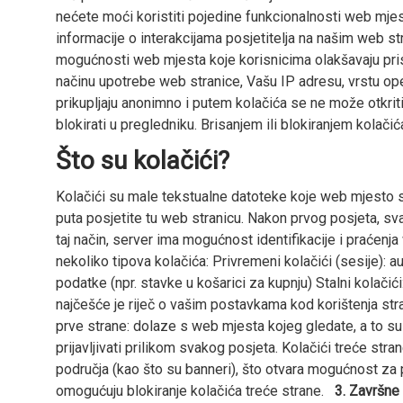
nećete moći koristiti pojedine funkcionalnosti web mjest
informacije o interakcijama posjetitelja na našim web s
mogućnosti web mjesta koje korisnicima olakšavaju pris
načinu upotrebe web stranice, Vašu IP adresu, vrstu oper
prikupljaju anonimno i putem kolačića se ne može otkriti 
blokirati u pregledniku. Brisanjem ili blokiranjem kolači
Što su kolačići?
Kolačići su male tekstualne datoteke koje web mjesto sa
puta posjetite tu web stranicu. Nakon prvog posjeta, sva
taj način, server ima mogućnost identifikacije i praćen
nekoliko tipova kolačića: Privremeni kolačići (sesije):
podatke (npr. stavke u košarici za kupnju) Stalni kolači
najčešće je riječ o vašim postavkama kod korištenja stran
prve strane: dolaze s web mjesta kojeg gledate, a to su 
prijavljivati prilikom svakog posjeta. Kolačići treće st
područja (kao što su banneri), što otvara mogućnost za
omogućuju blokiranje kolačića treće strane.
3. Završne