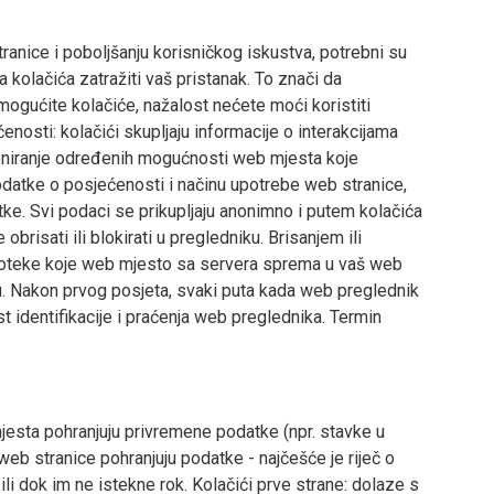
ranice i poboljšanju korisničkog iskustva, potrebni su
kolačića zatražiti vaš pristanak. To znači da
ogućite kolačiće, nažalost nećete moći koristiti
nosti: kolačići skupljaju informacije o interakcijama
ioniranje određenih mogućnosti web mjesta koje
odatke o posjećenosti i načinu upotrebe web stranice,
atke. Svi podaci se prikupljaju anonimno i putem kolačića
brisati ili blokirati u pregledniku. Brisanjem ili
toteke koje web mjesto sa servera sprema u vaš web
icu. Nakon prvog posjeta, svaki puta kada web preglednik
st identifikacije i praćenja web preglednika. Termin
jesta pohranjuju privremene podatke (npr. stavke u
web stranice pohranjuju podatke - najčešće je riječ o
li dok im ne istekne rok. Kolačići prve strane: dolaze s