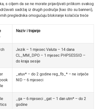
a, s ciljem da se ne morate prijavljivati prilikom svakog
ržavati sadržaj iz drugih područja (kao što su banneri),
rnih preglednika omogućuju blokiranje kolačića treće
e
Naziv i trajanje
e
rch
Jezik – 1 mjesec Valuta – 14 dana
CL_MM_DPO – 1 mjesec PHPSESSID –
do kraja sesije
er
_atuv* – do 2 godine reg_fb_* – ne istječe
book
NID – 6 mjeseci
le
le
_ga – 6 mjeseci _gat – 1 dan utm* – do 2
tics
godine