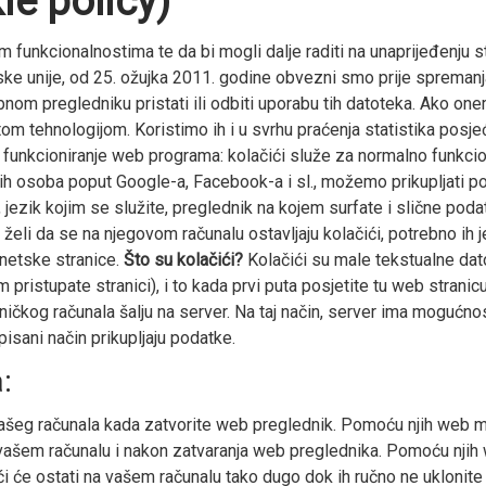
ie policy)
funkcionalnostima te da bi mogli dalje raditi na unaprijeđenju st
e unije, od 25. ožujka 2011. godine obvezni smo prije spremanja 
m pregledniku pristati ili odbiti uporabu tih datoteka. Ako onem
 tehnologijom. Koristimo ih i u svrhu praćenja statistika posjeće
o funkcioniranje web programa: kolačići služe za normalno funkc
ćih osoba poput Google-a, Facebook-a i sl., možemo prikupljati p
, jezik kojim se služite, preglednik na kojem surfate i slične pod
eli da se na njegovom računalu ostavljaju kolačići, potrebno ih je o
rnetske stranice.
Što su kolačići?
Kolačići su male tekstualne da
m pristupate stranici), i to kada prvi puta posjetite tu web stran
sničkog računala šalju na server. Na taj način, server ima mogućno
sani način prikupljaju podatke.
:
 vašeg računala kada zatvorite web preglednik. Pomoću njih web m
na vašem računalu i nakon zatvaranja web preglednika. Pomoću njih 
i će ostati na vašem računalu tako dugo dok ih ručno ne uklonite i