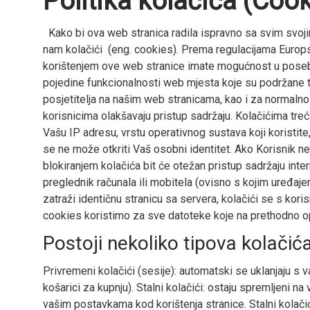
Politika kolačića (Cook
Kako bi ova web stranica radila ispravno sa svim svojim 
nam kolačići (eng. cookies). Prema regulacijama Europsk
korištenjem ove web stranice imate mogućnost u posebno
pojedine funkcionalnosti web mjesta koje su podržane tom
posjetitelja na našim web stranicama, kao i za normaln
korisnicima olakšavaju pristup sadržaju. Kolačićima tre
Vašu IP adresu, vrstu operativnog sustava koji koristite
se ne može otkriti Vaš osobni identitet. Ako Korisnik ne ž
blokiranjem kolačića bit će otežan pristup sadržaju inte
preglednik računala ili mobitela (ovisno s kojim uređaje
zatraži identičnu stranicu sa servera, kolačići se s kori
cookies koristimo za sve datoteke koje na prethodno opi
Postoji nekoliko tipova kolačića
Privremeni kolačići (sesije): automatski se uklanjaju s
košarici za kupnju). Stalni kolačići: ostaju spremljeni 
vašim postavkama kod korištenja stranice. Stalni kolačić