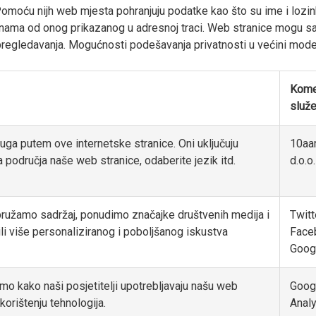
 Pomoću nijh web mjesta pohranjuju podatke kao što su ime i lozink
menama od onog prikazanog u adresnoj traci. Web stranice mogu sad
pregledavanja. Mogućnosti podešavanja privatnosti u većini mode
Kom
služ
luga putem ove internetske stranice. Oni uključuju
10aa
 područja naše web stranice, odaberite jezik itd.
d.o.o.
ružamo sadržaj, ponudimo značajke društvenih medija i
Twitt
li više personaliziranog i poboljšanog iskustva
Face
Goog
o kako naši posjetitelji upotrebljavaju našu web
Goog
orištenju tehnologija.
Analy